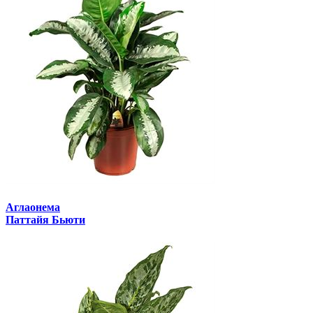
Аглаонема
Паттайя Бьюти