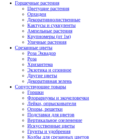
Горшечные растения
Цветущие растения
Орхидеи
Декоративнолиственные
Кактусы и суккуленты
Ампельные растения
Крупномеры (от 1м)
Уличные растения
Срезанные цветы
Роза Эквадор
Роза
Хризантема
Экзотика и сезонное
Другие цветы
Декоративная зелень
Сопутствующие товары
Горшки
Флорариумы и экочеловечки
Лейки, опрыскиватели
Опоры, решетки
Подставки для цветов
Вертикальное озеленение
Искусственные цветы
Грунты и удобрения
Колбы для срезанных цветов