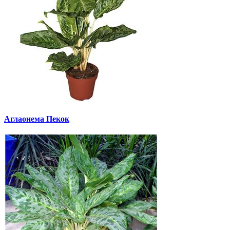
Аглаонема Пекок