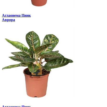
Аглаонема Пинк
Аврора
Аглаонема Пинк