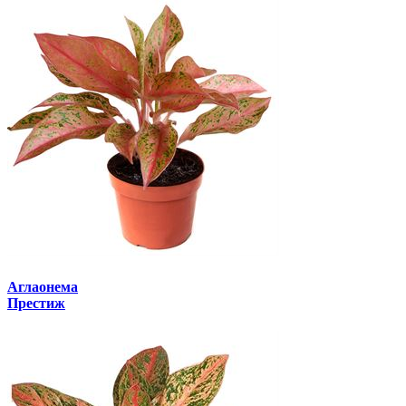
Аглаонема
Престиж