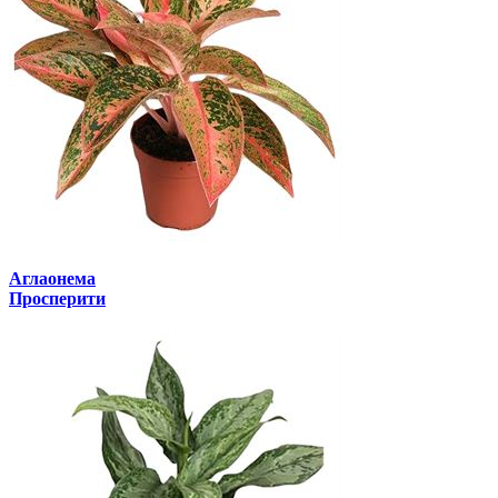
Аглаонема
Просперити