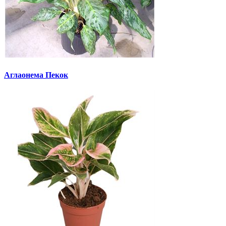
Аглаонема Пекок