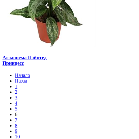
Аглаонема Пэйнтед
Принцесс
Начало
Назад
1
2
3
4
5
6
7
8
9
10