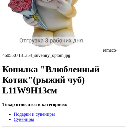
remeco-
4605507131354_suveniry_optom.jpg
Копилка "Влюбленный
Котик"(рыжий чуб)
L11W9H13см
Товар относится к категориям:
Подарки и сувениры
Сувениры