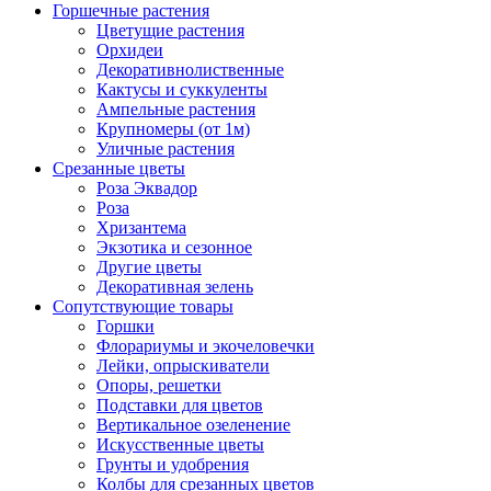
Горшечные растения
Цветущие растения
Орхидеи
Декоративнолиственные
Кактусы и суккуленты
Ампельные растения
Крупномеры (от 1м)
Уличные растения
Срезанные цветы
Роза Эквадор
Роза
Хризантема
Экзотика и сезонное
Другие цветы
Декоративная зелень
Сопутствующие товары
Горшки
Флорариумы и экочеловечки
Лейки, опрыскиватели
Опоры, решетки
Подставки для цветов
Вертикальное озеленение
Искусственные цветы
Грунты и удобрения
Колбы для срезанных цветов