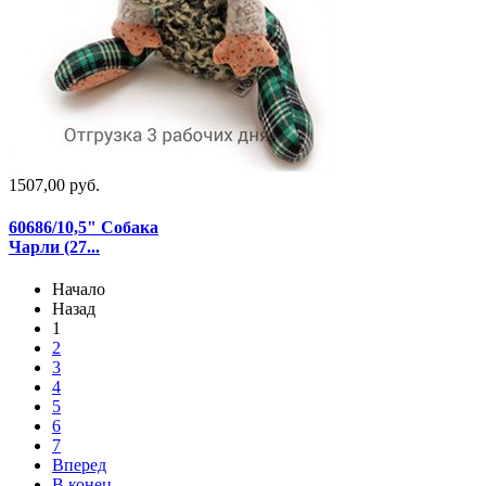
1507,00 руб.
60686/10,5" Собака
Чарли (27...
Начало
Назад
1
2
3
4
5
6
7
Вперед
В конец