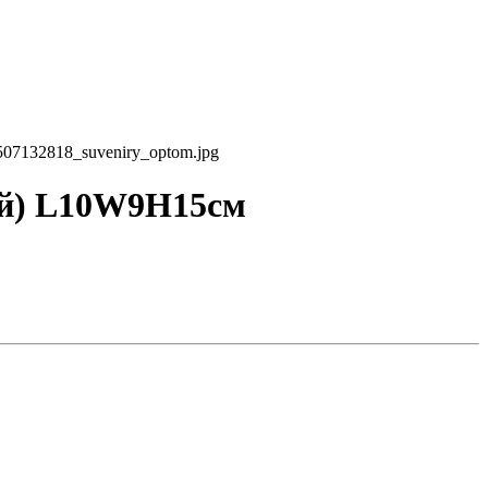
507132818_suveniry_optom.jpg
ый) L10W9H15см