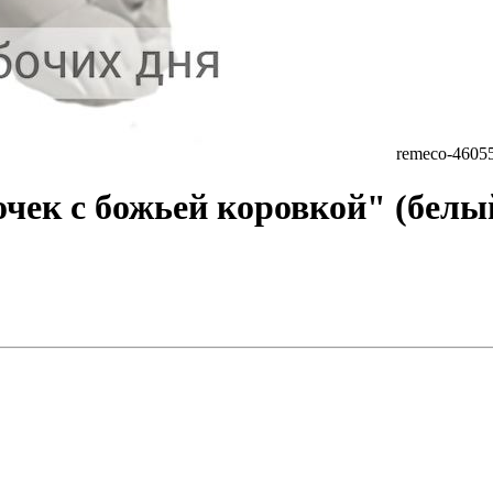
remeco-4605
очек с божьей коровкой" (бел