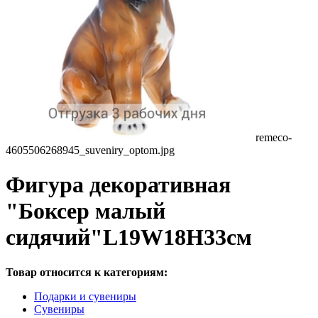
remeco-
4605506268945_suveniry_optom.jpg
Фигура декоративная
"Боксер малый
сидячий"L19W18H33см
Товар относится к категориям:
Подарки и сувениры
Сувениры