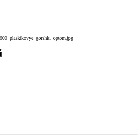
49600_plaskikovye_gorshki_optom.jpg
й