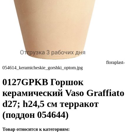
floraplast-
054614_keramicheskie_gorshki_optom.jpg
0127GPKB Горшок
керамический Vaso Graffiato
d27; h24,5 см терракот
(поддон 054644)
Товар относится к категориям: