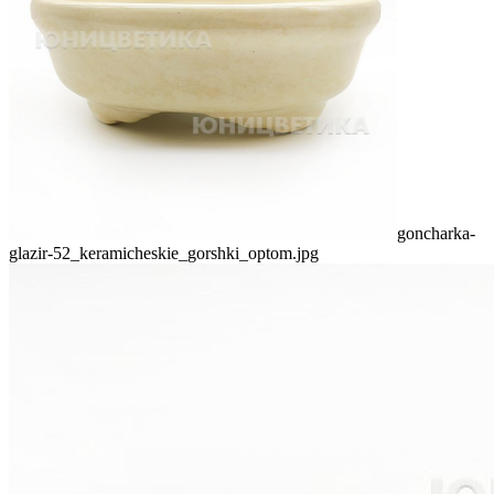
goncharka-
glazir-52_keramicheskie_gorshki_optom.jpg