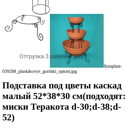
floraplast-
039288_plaskikovye_gorshki_optom.jpg
Подставка под цветы каскад
малый 52*38*30 см(подходят:
миски Теракота d-30;d-38;d-
52)