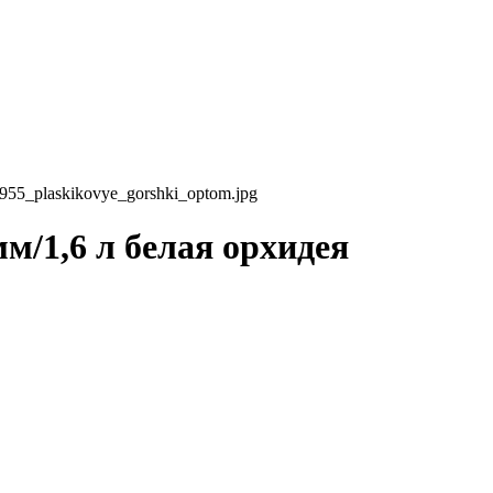
51955_plaskikovye_gorshki_optom.jpg
1,6 л белая орхидея