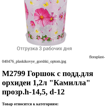
floraplast-
040476_plaskikovye_gorshki_optom.jpg
М2799 Горшок с подд.для
орхидеи 1,2л "Камилла"
прозр.h-14,5, d-12
Товар относится к категориям: