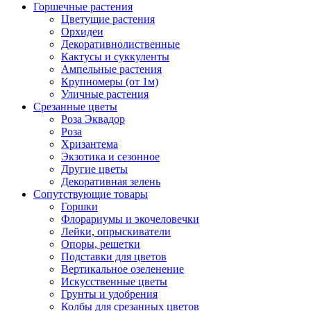
Горшечные растения
Цветущие растения
Орхидеи
Декоративнолиственные
Кактусы и суккуленты
Ампельные растения
Крупномеры (от 1м)
Уличные растения
Срезанные цветы
Роза Эквадор
Роза
Хризантема
Экзотика и сезонное
Другие цветы
Декоративная зелень
Сопутствующие товары
Горшки
Флорариумы и экочеловечки
Лейки, опрыскиватели
Опоры, решетки
Подставки для цветов
Вертикальное озеленение
Искусственные цветы
Грунты и удобрения
Колбы для срезанных цветов