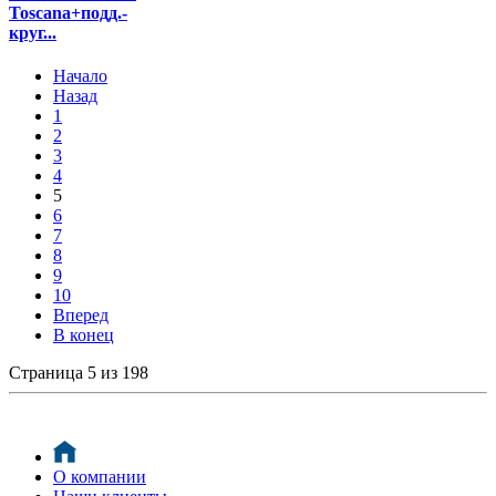
Toscana+подд.-
круг...
Начало
Назад
1
2
3
4
5
6
7
8
9
10
Вперед
В конец
Страница 5 из 198
О компании