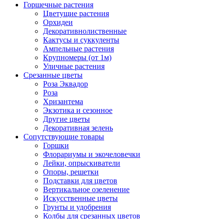
Горшечные растения
Цветущие растения
Орхидеи
Декоративнолиственные
Кактусы и суккуленты
Ампельные растения
Крупномеры (от 1м)
Уличные растения
Срезанные цветы
Роза Эквадор
Роза
Хризантема
Экзотика и сезонное
Другие цветы
Декоративная зелень
Сопутствующие товары
Горшки
Флорариумы и экочеловечки
Лейки, опрыскиватели
Опоры, решетки
Подставки для цветов
Вертикальное озеленение
Искусственные цветы
Грунты и удобрения
Колбы для срезанных цветов