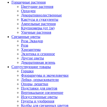
Горшечные растения
Цветущие растения
Орхидеи
Декоративнолиственные
Кактусы и суккуленты
Ампельные растения
Крупномеры (от 1м)
Уличные растения
Срезанные цветы
Роза Эквадор
Роза
Хризантема
Экзотика и сезонное
Другие цветы
Декоративная зелень
Сопутствующие товары
Горшки
Флорариумы и экочеловечки
Лейки, опрыскиватели
Опоры, решетки
Подставки для цветов
Вертикальное озеленение
Искусственные цветы
Грунты и удобрения
Колбы для срезанных цветов