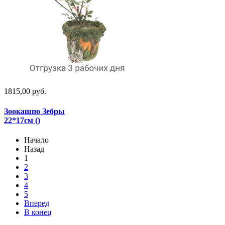
1815,00 руб.
Зоокашпо Зебры
22*17см ()
Начало
Назад
1
2
3
4
5
Вперед
В конец