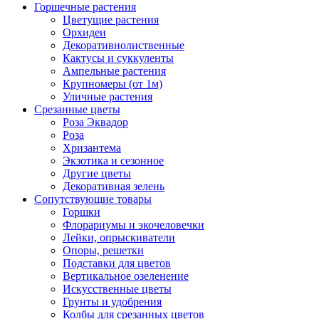
Горшечные растения
Цветущие растения
Орхидеи
Декоративнолиственные
Кактусы и суккуленты
Ампельные растения
Крупномеры (от 1м)
Уличные растения
Срезанные цветы
Роза Эквадор
Роза
Хризантема
Экзотика и сезонное
Другие цветы
Декоративная зелень
Сопутствующие товары
Горшки
Флорариумы и экочеловечки
Лейки, опрыскиватели
Опоры, решетки
Подставки для цветов
Вертикальное озеленение
Искусственные цветы
Грунты и удобрения
Колбы для срезанных цветов