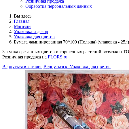
Розничная продажа
Обработка персональных данных
Вы здесь:
Главная
Магазин
Упаковка и декор
Упаковка для цветов
Бумага ламинированная 70*100 (Польша) (упаковка - 25л)
Закупка срезанных цветов и горшечных растений возможна 
Розничная продажа на
FLORS.ru
Вернуться в каталог
Вернуться к: Упаковка для цветов