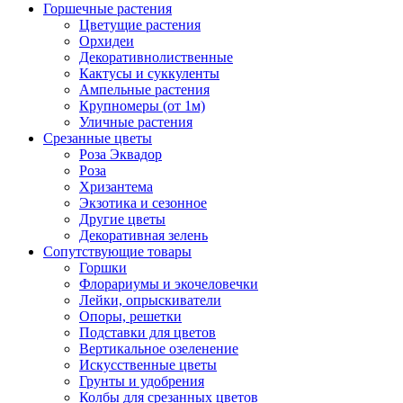
Горшечные растения
Цветущие растения
Орхидеи
Декоративнолиственные
Кактусы и суккуленты
Ампельные растения
Крупномеры (от 1м)
Уличные растения
Срезанные цветы
Роза Эквадор
Роза
Хризантема
Экзотика и сезонное
Другие цветы
Декоративная зелень
Сопутствующие товары
Горшки
Флорариумы и экочеловечки
Лейки, опрыскиватели
Опоры, решетки
Подставки для цветов
Вертикальное озеленение
Искусственные цветы
Грунты и удобрения
Колбы для срезанных цветов