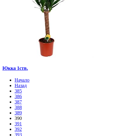
Юкка 1ств.
Начало
Назад
385
386
387
388
389
390
391
392
393