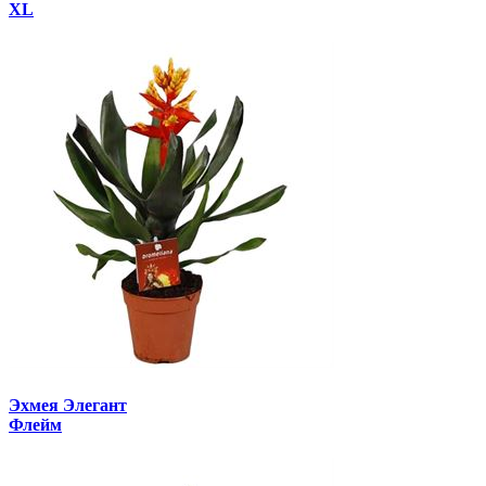
XL
Эхмея Элегант
Флейм