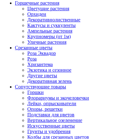
Горшечные растения
Цветущие растения
Орхидеи
Декоративнолиственные
Кактусы и суккуленты
Ампельные растения
Крупномеры (от 1м)
Уличные растения
Срезанные цветы
Роза Эквадор
Роза
Хризантема
Экзотика и сезонное
Другие цветы
Декоративная зелень
Сопутствующие товары
Горшки
Флорариумы и экочеловечки
Лейки, опрыскиватели
Опоры, решетки
Подставки для цветов
Вертикальное озеленение
Искусственные цветы
Грунты и удобрения
Колбы для срезанных цветов