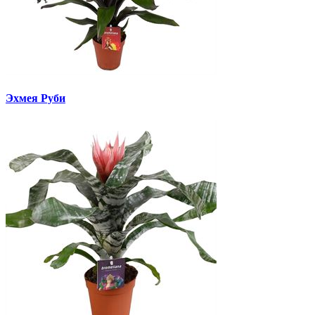
Эхмея Руби