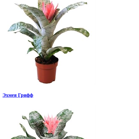
Эхмея Грифф