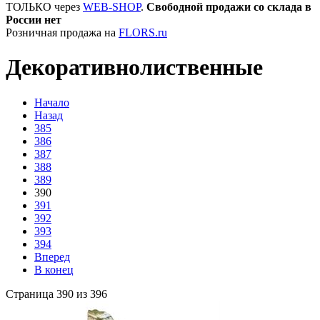
ТОЛЬКО через
WEB-SHOP
.
Свободной продажи со склада в
России нет
Розничная продажа на
FLORS.ru
Декоративнолиственные
Начало
Назад
385
386
387
388
389
390
391
392
393
394
Вперед
В конец
Страница 390 из 396