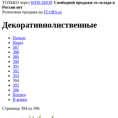
ТОЛЬКО через
WEB-SHOP
.
Свободной продажи со склада в
России нет
Розничная продажа на
FLORS.ru
Декоративнолиственные
Начало
Назад
387
388
389
390
391
392
393
394
395
396
Вперед
В конец
Страница 394 из 396