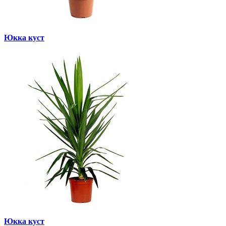
Юкка куст
Юкка куст