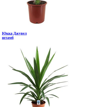
Юкка Джувел
штамб