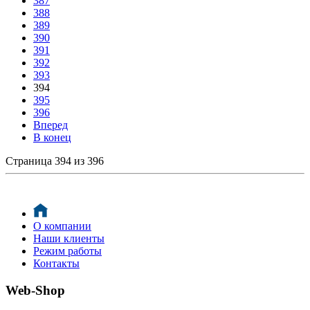
387
388
389
390
391
392
393
394
395
396
Вперед
В конец
Страница 394 из 396
О компании
Наши клиенты
Режим работы
Контакты
Web-Shop