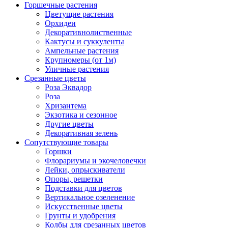
Горшечные растения
Цветущие растения
Орхидеи
Декоративнолиственные
Кактусы и суккуленты
Ампельные растения
Крупномеры (от 1м)
Уличные растения
Срезанные цветы
Роза Эквадор
Роза
Хризантема
Экзотика и сезонное
Другие цветы
Декоративная зелень
Сопутствующие товары
Горшки
Флорариумы и экочеловечки
Лейки, опрыскиватели
Опоры, решетки
Подставки для цветов
Вертикальное озеленение
Искусственные цветы
Грунты и удобрения
Колбы для срезанных цветов