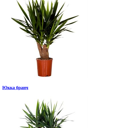
Юкка бранч