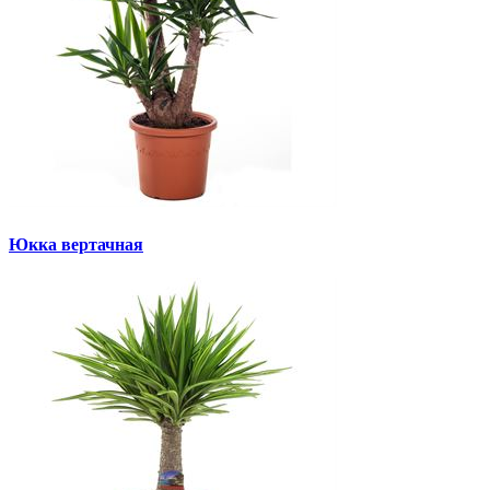
Юкка вертачная