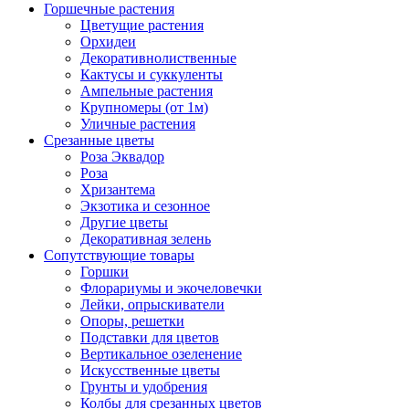
Горшечные растения
Цветущие растения
Орхидеи
Декоративнолиственные
Кактусы и суккуленты
Ампельные растения
Крупномеры (от 1м)
Уличные растения
Срезанные цветы
Роза Эквадор
Роза
Хризантема
Экзотика и сезонное
Другие цветы
Декоративная зелень
Сопутствующие товары
Горшки
Флорариумы и экочеловечки
Лейки, опрыскиватели
Опоры, решетки
Подставки для цветов
Вертикальное озеленение
Искусственные цветы
Грунты и удобрения
Колбы для срезанных цветов