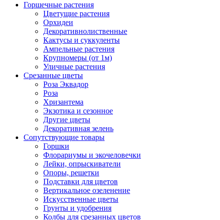
Горшечные растения
Цветущие растения
Орхидеи
Декоративнолиственные
Кактусы и суккуленты
Ампельные растения
Крупномеры (от 1м)
Уличные растения
Срезанные цветы
Роза Эквадор
Роза
Хризантема
Экзотика и сезонное
Другие цветы
Декоративная зелень
Сопутствующие товары
Горшки
Флорариумы и экочеловечки
Лейки, опрыскиватели
Опоры, решетки
Подставки для цветов
Вертикальное озеленение
Искусственные цветы
Грунты и удобрения
Колбы для срезанных цветов