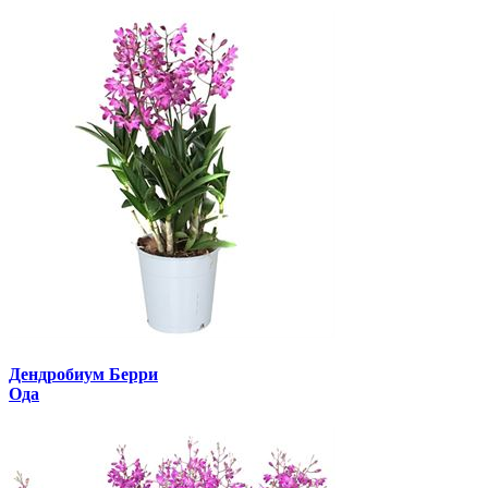
Дендробиум Берри
Ода