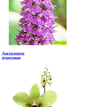
Дактилориза
пурпурная