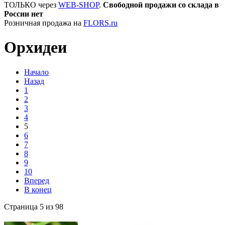
ТОЛЬКО через
WEB-SHOP
.
Свободной продажи со склада в
России нет
Розничная продажа на
FLORS.ru
Орхидеи
Начало
Назад
1
2
3
4
5
6
7
8
9
10
Вперед
В конец
Страница 5 из 98