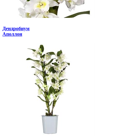
Дендробиум
Аполлон