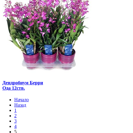
Дендробиум Берри
Ода 12ств.
Начало
Назад
1
2
3
4
5