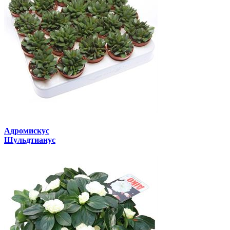
Адромискус
Шульдтианус