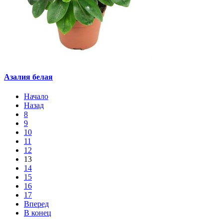
Азалия белая
Начало
Назад
8
9
10
11
12
13
14
15
16
17
Вперед
В конец