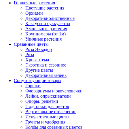
Горшечные растения
Цветущие растения
Орхидеи
Декоративнолиственные
Кактусы и суккуленты
Ампельные растения
Крупномеры (от 1м)
Уличные растения
Срезанные цветы
Роза Эквадор
Роза
Хризантема
Экзотика и сезонное
Другие цветы
Декоративная зелень
Сопутствующие товары
Горшки
Флорариумы и экочеловечки
Лейки, опрыскиватели
Опоры, решетки
Подставки для цветов
Вертикальное озеленение
Искусственные цветы
Грунты и удобрения
Колбы для срезанных цветов