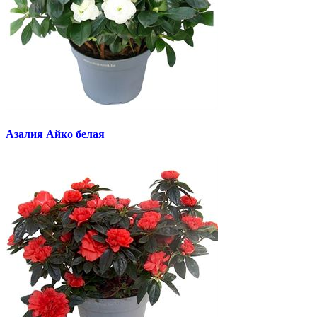
Азалия Айко белая