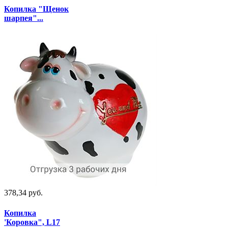
Копилка "Щенок
шарпея"...
378,34 руб.
Копилка
'Коровка", L17