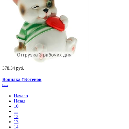
378,34 руб.
Копилка ('Котенок
с...
Начало
Назад
10
11
12
13
14