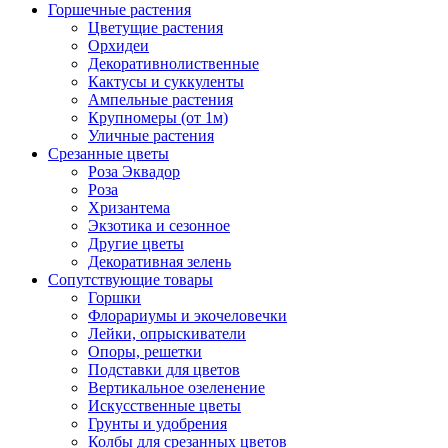
Горшечные растения
Цветущие растения
Орхидеи
Декоративнолиственные
Кактусы и суккуленты
Ампельные растения
Крупномеры (от 1м)
Уличные растения
Срезанные цветы
Роза Эквадор
Роза
Хризантема
Экзотика и сезонное
Другие цветы
Декоративная зелень
Сопутствующие товары
Горшки
Флорариумы и экочеловечки
Лейки, опрыскиватели
Опоры, решетки
Подставки для цветов
Вертикальное озеленение
Искусственные цветы
Грунты и удобрения
Колбы для срезанных цветов