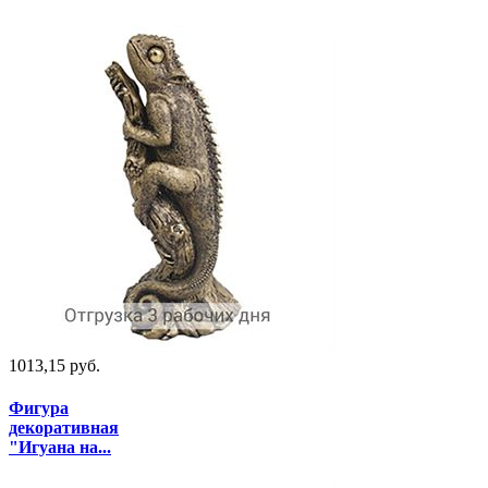
1013,15 руб.
Фигура
декоративная
"Игуана на...