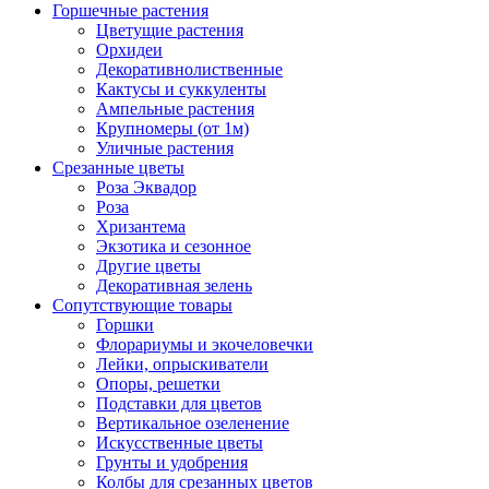
Горшечные растения
Цветущие растения
Орхидеи
Декоративнолиственные
Кактусы и суккуленты
Ампельные растения
Крупномеры (от 1м)
Уличные растения
Срезанные цветы
Роза Эквадор
Роза
Хризантема
Экзотика и сезонное
Другие цветы
Декоративная зелень
Сопутствующие товары
Горшки
Флорариумы и экочеловечки
Лейки, опрыскиватели
Опоры, решетки
Подставки для цветов
Вертикальное озеленение
Искусственные цветы
Грунты и удобрения
Колбы для срезанных цветов