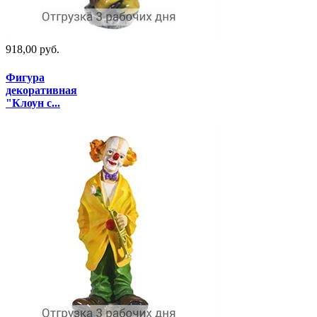
918,00 руб.
Фигура
декоративная
"Клоун с...