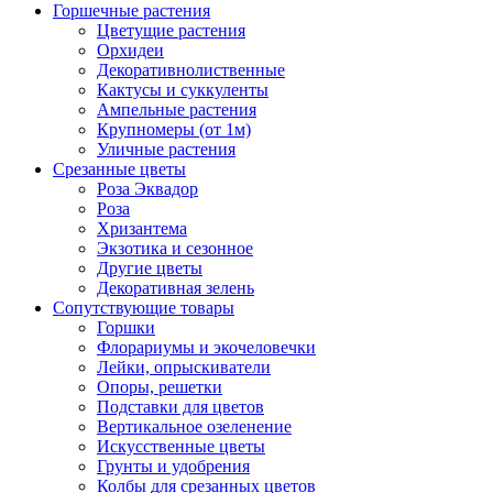
Горшечные растения
Цветущие растения
Орхидеи
Декоративнолиственные
Кактусы и суккуленты
Ампельные растения
Крупномеры (от 1м)
Уличные растения
Срезанные цветы
Роза Эквадор
Роза
Хризантема
Экзотика и сезонное
Другие цветы
Декоративная зелень
Сопутствующие товары
Горшки
Флорариумы и экочеловечки
Лейки, опрыскиватели
Опоры, решетки
Подставки для цветов
Вертикальное озеленение
Искусственные цветы
Грунты и удобрения
Колбы для срезанных цветов