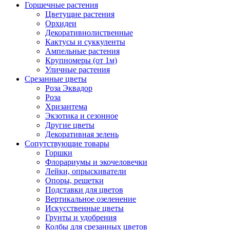
Горшечные растения
Цветущие растения
Орхидеи
Декоративнолиственные
Кактусы и суккуленты
Ампельные растения
Крупномеры (от 1м)
Уличные растения
Срезанные цветы
Роза Эквадор
Роза
Хризантема
Экзотика и сезонное
Другие цветы
Декоративная зелень
Сопутствующие товары
Горшки
Флорариумы и экочеловечки
Лейки, опрыскиватели
Опоры, решетки
Подставки для цветов
Вертикальное озеленение
Искусственные цветы
Грунты и удобрения
Колбы для срезанных цветов