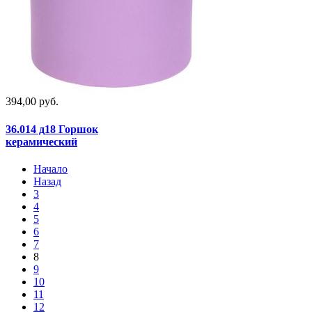
394,00 руб.
36.014 д18 Горшок
керамический
Начало
Назад
3
4
5
6
7
8
9
10
11
12