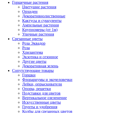
Горшечные растения
Цветущие растения
Орхидеи
Декоративнолиственные
Кактусы и суккуленты
Ампельные растения
Крупномеры (от 1м)
Уличные растения
Срезанные цветы
Роза Эквадор
Роза
Хризантема
Экзотика и сезонное
Другие цветы
Декоративная зелень
Сопутствующие товары
Горшки
Флорариумы и экочеловечки
Лейки, опрыскиватели
Опоры, решетки
Подставки для цветов
Вертикальное озеленение
Искусственные цветы
Грунты и удобрения
Колбы для срезанных цветов