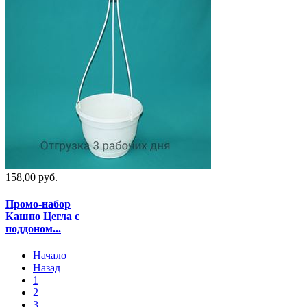
158,00 руб.
Промо-набор
Кашпо Цегла с
поддоном...
Начало
Назад
1
2
3