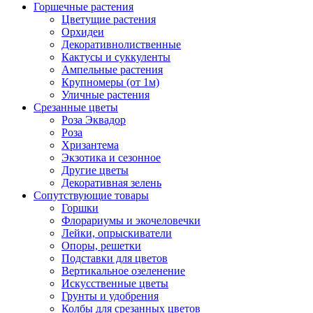
Горшечные растения
Цветущие растения
Орхидеи
Декоративнолиственные
Кактусы и суккуленты
Ампельные растения
Крупномеры (от 1м)
Уличные растения
Срезанные цветы
Роза Эквадор
Роза
Хризантема
Экзотика и сезонное
Другие цветы
Декоративная зелень
Сопутствующие товары
Горшки
Флорариумы и экочеловечки
Лейки, опрыскиватели
Опоры, решетки
Подставки для цветов
Вертикальное озеленение
Искусственные цветы
Грунты и удобрения
Колбы для срезанных цветов