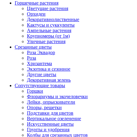
Горшечные растения
Цветущие растения
Орхидеи
Декоративнолиственные
Кактусы и суккуленты
Ампельные растения
Крупномеры (от 1м)
Уличные растения
Срезанные цветы
Роза Эквадор
Роза
Хризантема
Экзотика и сезонное
Другие цветы
Декоративная зелень
Сопутствующие товары
Горшки
Флорариумы и экочеловечки
Лейки, опрыскиватели
Опоры, решетки
Подставки для цветов
Вертикальное озеленение
Искусственные цветы
Грунты и удобрения
Колбы для срезанных цветов