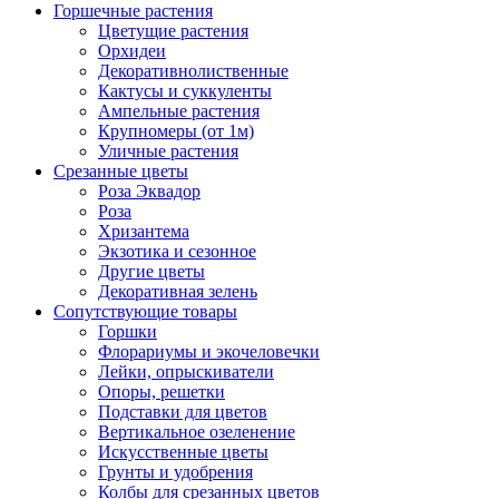
Горшечные растения
Цветущие растения
Орхидеи
Декоративнолиственные
Кактусы и суккуленты
Ампельные растения
Крупномеры (от 1м)
Уличные растения
Срезанные цветы
Роза Эквадор
Роза
Хризантема
Экзотика и сезонное
Другие цветы
Декоративная зелень
Сопутствующие товары
Горшки
Флорариумы и экочеловечки
Лейки, опрыскиватели
Опоры, решетки
Подставки для цветов
Вертикальное озеленение
Искусственные цветы
Грунты и удобрения
Колбы для срезанных цветов