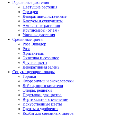
Горшечные растения
Цветущие растения
Орхидеи
Декоративнолиственные
Кактусы и суккуленты
Ампельные растения
Крупномеры (от 1м)
Уличные растения
Срезанные цветы
Роза Эквадор
Роза
Хризантема
Экзотика и сезонное
Другие цветы
Декоративная зелень
Сопутствующие товары
Горшки
Флорариумы и экочеловечки
Лейки, опрыскиватели
Опоры, решетки
Подставки для цветов
Вертикальное озеленение
Искусственные цветы
Грунты и удобрения
Колбы для срезанных цветов