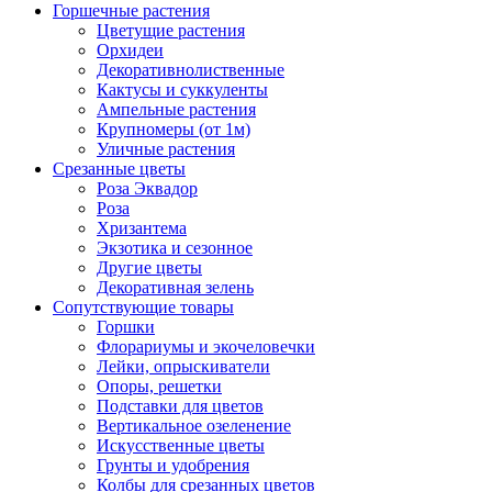
Горшечные растения
Цветущие растения
Орхидеи
Декоративнолиственные
Кактусы и суккуленты
Ампельные растения
Крупномеры (от 1м)
Уличные растения
Срезанные цветы
Роза Эквадор
Роза
Хризантема
Экзотика и сезонное
Другие цветы
Декоративная зелень
Сопутствующие товары
Горшки
Флорариумы и экочеловечки
Лейки, опрыскиватели
Опоры, решетки
Подставки для цветов
Вертикальное озеленение
Искусственные цветы
Грунты и удобрения
Колбы для срезанных цветов