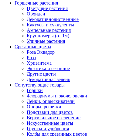
Горшечные растения
Цветущие растения
Орхидеи
Декоративнолиственные
Кактусы и суккуленты
Ампельные растения
Крупномеры (от 1м)
Уличные растения
Срезанные цветы
Роза Эквадор
Роза
Хризантема
Экзотика и сезонное
Другие цветы
Декоративная зелень
Сопутствующие товары
Горшки
Флорариумы и экочеловечки
Лейки, опрыскиватели
Опоры, решетки
Подставки для цветов
Вертикальное озеленение
Искусственные цветы
Грунты и удобрения
Колбы для срезанных цветов