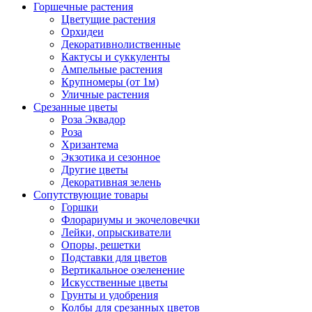
Горшечные растения
Цветущие растения
Орхидеи
Декоративнолиственные
Кактусы и суккуленты
Ампельные растения
Крупномеры (от 1м)
Уличные растения
Срезанные цветы
Роза Эквадор
Роза
Хризантема
Экзотика и сезонное
Другие цветы
Декоративная зелень
Сопутствующие товары
Горшки
Флорариумы и экочеловечки
Лейки, опрыскиватели
Опоры, решетки
Подставки для цветов
Вертикальное озеленение
Искусственные цветы
Грунты и удобрения
Колбы для срезанных цветов