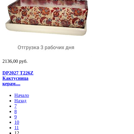
2136,00 руб.
DP2027 T226Z
Кактусница
керам....
Начало
Назад
7
8
9
10
11
12