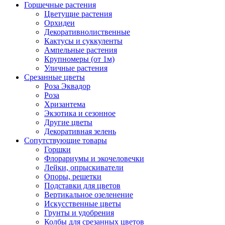
Горшечные растения
Цветущие растения
Орхидеи
Декоративнолиственные
Кактусы и суккуленты
Ампельные растения
Крупномеры (от 1м)
Уличные растения
Срезанные цветы
Роза Эквадор
Роза
Хризантема
Экзотика и сезонное
Другие цветы
Декоративная зелень
Сопутствующие товары
Горшки
Флорариумы и экочеловечки
Лейки, опрыскиватели
Опоры, решетки
Подставки для цветов
Вертикальное озеленение
Искусственные цветы
Грунты и удобрения
Колбы для срезанных цветов