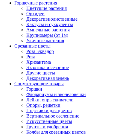
Горшечные растения
Цветущие растения
Орхидеи
Декоративнолиственные
Кактусы и суккуленты
Ампельные растения
Крупномеры (от 1м)
Уличные растения
Срезанные цветы
Роза Эквадор
Роза
Хризантема
Экзотика и сезонное
Другие цветы
Декоративная зелень
Сопутствующие товары
Горшки
Флорариумы и экочеловечки
Лейки, опрыскиватели
Опоры, решетки
Подставки для цветов
Вертикальное озеленение
Искусственные цветы
Грунты и удобрения
Колбы для срезанных цветов