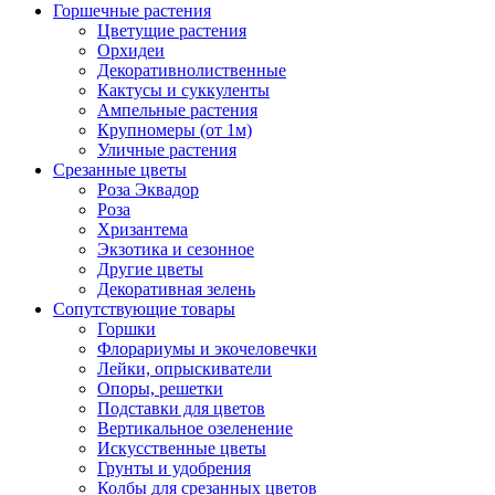
Горшечные растения
Цветущие растения
Орхидеи
Декоративнолиственные
Кактусы и суккуленты
Ампельные растения
Крупномеры (от 1м)
Уличные растения
Срезанные цветы
Роза Эквадор
Роза
Хризантема
Экзотика и сезонное
Другие цветы
Декоративная зелень
Сопутствующие товары
Горшки
Флорариумы и экочеловечки
Лейки, опрыскиватели
Опоры, решетки
Подставки для цветов
Вертикальное озеленение
Искусственные цветы
Грунты и удобрения
Колбы для срезанных цветов