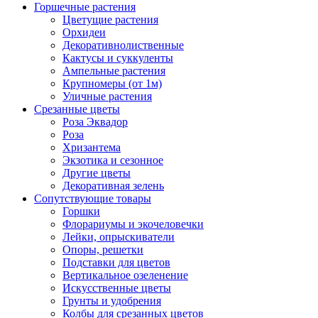
Горшечные растения
Цветущие растения
Орхидеи
Декоративнолиственные
Кактусы и суккуленты
Ампельные растения
Крупномеры (от 1м)
Уличные растения
Срезанные цветы
Роза Эквадор
Роза
Хризантема
Экзотика и сезонное
Другие цветы
Декоративная зелень
Сопутствующие товары
Горшки
Флорариумы и экочеловечки
Лейки, опрыскиватели
Опоры, решетки
Подставки для цветов
Вертикальное озеленение
Искусственные цветы
Грунты и удобрения
Колбы для срезанных цветов