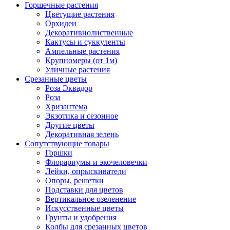
Горшечные растения
Цветущие растения
Орхидеи
Декоративнолиственные
Кактусы и суккуленты
Ампельные растения
Крупномеры (от 1м)
Уличные растения
Срезанные цветы
Роза Эквадор
Роза
Хризантема
Экзотика и сезонное
Другие цветы
Декоративная зелень
Сопутствующие товары
Горшки
Флорариумы и экочеловечки
Лейки, опрыскиватели
Опоры, решетки
Подставки для цветов
Вертикальное озеленение
Искусственные цветы
Грунты и удобрения
Колбы для срезанных цветов