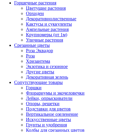
Горшечные растения
Цветущие растения
Орхидеи
Декоративнолиственные
Кактусы и суккуленты
Ампельные растения
Крупномеры (от 1м)
Уличные растения
Срезанные цветы
Роза Эквадор
Роза
Хризантема
Экзотика и сезонное
Другие цветы
Декоративная зелень
Сопутствующие товары
Горшки
Флорариумы и экочеловечки
Лейки, опрыскиватели
Опоры, решетки
Подставки для цветов
Вертикальное озеленение
Искусственные цветы
Грунты и удобрения
Колбы для срезанных цветов