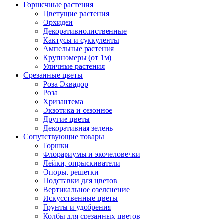
Горшечные растения
Цветущие растения
Орхидеи
Декоративнолиственные
Кактусы и суккуленты
Ампельные растения
Крупномеры (от 1м)
Уличные растения
Срезанные цветы
Роза Эквадор
Роза
Хризантема
Экзотика и сезонное
Другие цветы
Декоративная зелень
Сопутствующие товары
Горшки
Флорариумы и экочеловечки
Лейки, опрыскиватели
Опоры, решетки
Подставки для цветов
Вертикальное озеленение
Искусственные цветы
Грунты и удобрения
Колбы для срезанных цветов